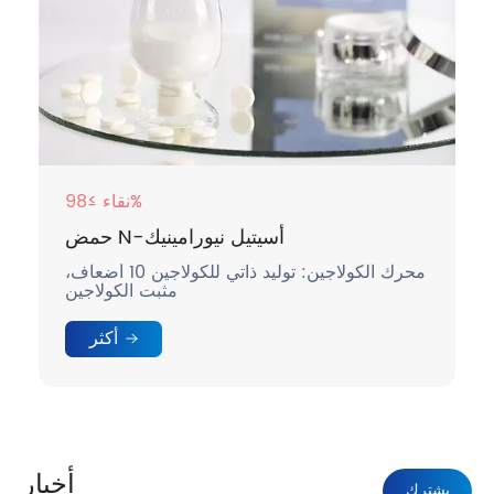
نقاء ≥98%
حمض N-أسيتيل نيورامينيك
محرك الكولاجين: توليد ذاتي للكولاجين 10 أضعاف،
مثبت الكولاجين
أكثر
أخبار
يشترك