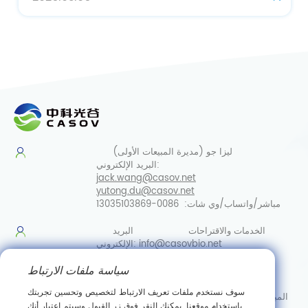
ليزا جو (مديرة المبيعات الأولى)
البريد الإلكتروني:
jack.wang@casov.net
yutong.du@casov.net
مباشر/واتساب/وي شات:
0086-13035103869
الخدمات والاقتراحات
البريد
info@casovbio.net
الإلكتروني:
مباشر/واتساب/وي
سياسة ملفات الارتباط
شات:
0086-13035103869
سوف نستخدم ملفات تعريف الارتباط لتخصيص وتحسين تجربتك
المبنى التجريبي، القاعدة الصناعية للمطياف المغناطيسي النووي، رقم
باستخدام موقعنا. يمكنك النقر فوق زر القبول وسيتم اعتبار أنك