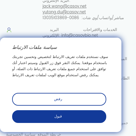
البريد الإلكتروني:
jack.wang@casov.net
yutong.du@casov.net
مباشر/واتساب/وي شات:
0086-13035103869
الخدمات والاقتراحات
البريد
info@casovbio.net
الإلكتروني:
مباشر/واتساب/وي
سياسة ملفات الارتباط
شات:
0086-13035103869
سوف نستخدم ملفات تعريف الارتباط لتخصيص وتحسين تجربتك
المبنى التجريبي، القاعدة الصناعية للمطياف المغناطيسي النووي، رقم
باستخدام موقعنا. يمكنك النقر فوق زر القبول وسيتم اعتبار أنك
128، طريق قوانغجو السابع، منطقة تطوير التكنولوجيا الجديدة في
توافق على استخدام جميع ملفات تعريف الارتباط ذات الصلة، أو
إيست ليك، ووهان، الصين.
يمكنك رفض استخدام موقع الويب لملفات تعريف الارتباط.
الطابق الخامس، المبنى أ، مبنى جوكسيان، مركز المشاريع الدولية، رقم
52، شارع قوانغجو، ووهان، الصين.
يشترك
رفض
قبول
حقوق الطبع والنشر © Wuhan Casov Green Biotech Co. ، Ltd. جميع
الحقوق محفوظة.
خريطة الموقع
سياسة الخصوصية