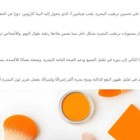
ته على تحسين ترطيب البشرة. يلعب فيتامين أ، الذي يتحول إليه البيتا كاروتين، دورًا في ا
ل مستويات ترطيب البشرة بشكل عام، مما يضمن بقاءها رطبة طوال اليوم. وللأشخاص ذوي الب
هذا التأثير إلى دوره في تقليل التصبغ ودعم الصحة العامة للبشرة. وبصفته مضادًا للأكسدة، 
تقليل ظهور البقع الداكنة ومنح بشرة أكثر إشراقًا وإشراقًا. بفضل تعزيز لون البشرة الموح