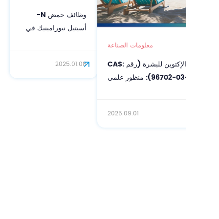
وظائف حمض N-
أسيتيل نيورامينيك في
العناية بالوجه
معلومات الصناعة
إمكانات مسحوق الإكتوين للبشرة (رقم CAS:
2025.01.08
96702-03-3): منظور علمي
2025.09.01