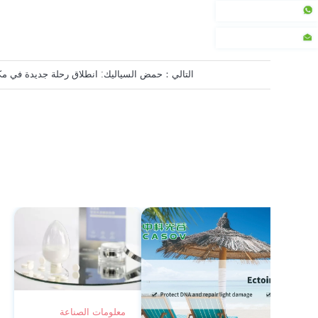
0086-13035103869
البريد الإلكتروني
التالي：
حمض السياليك: انطلاق رحلة جديدة في مك
معلومات الصناعة