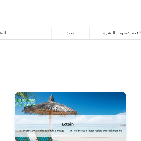
افحة شيخوخة البشرة
يعود
الفوائد الصحية لحمض الدوك