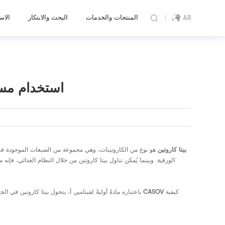
المنتجات والخدمات
البحث والابتكار
الاس
AR
استخدام مسح
بيتا كاروتين
هو نوع من الكاروتينات، وهي مجموعة من الصبغات الموجودة في ا
الورقية. وبينما يُمكن تناول بيتا كاروتين من خلال النظام الغذائي، فإن
كيفية
CASOV
باعتباره مادةً أوليةً لفيتامين أ، يتحول بيتا كاروتين في الجسم إلى ريتينول (فيتامين أ). ويلعب فيتامين أ بدوره دورًا أساسيًا في الحفاظ على صحة البشرة، وتعزيز تجدد الخلايا، وتحفيز إنتاج الكولاجين. في هذه التدوينة، ستشارك