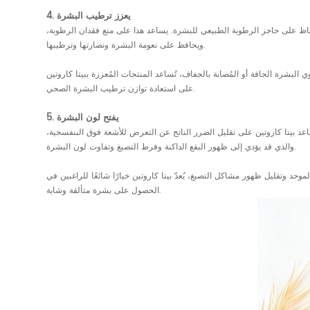
4. يعزز ترطيب البشرة
لحفاظ على حاجز الرطوبة الطبيعي للبشرة. يساعد هذا على منع فقدان الرطوبة،
ويحافظ على نعومة البشرة ونضارتها وترطيبها.
شرة الجافة أو المُصابة بالجفاف، تُساعد المنتجات المُعززة ببيتا كاروتين
على استعادة توازن ترطيب البشرة الصحي.
5. يفتح لون البشرة
يساعد بيتا كاروتين على تقليل الضرر الناتج عن التعرض للأشعة فوق البنفسجية،
والذي قد يؤدي إلى ظهور البقع الداكنة وفرط التصبغ وتفاوت لون البشرة.
د وتقليل ظهور مشاكل التصبغ، يُعدّ بيتا كاروتين خيارًا شائعًا للراغبين في
الحصول على بشرة متألقة وشابة.