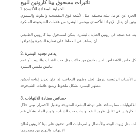
تأثيرات مسحوق بيتا كاروتين للبيع
1. الحماية المضادة للأكسدة
الحرة عن عوامل بيئية مختلفة، مثل الأشعة فوق البنفسجية والتلوث والسموم.
ة. عند دمجه في روتين العناية بالبشرة، يمكن لمسحوق بيتا كاروتين الطبيعي
أن يساعد في الحفاظ على نضارة البشرة وإشراقها.
2. يدعم تجديد البشرة
يد بشكل خاص للأشخاص الذين يعانون من حالات مثل حب الشباب والندوب أو عدم
تناسق ملمس البشرة.
 الأسباب الرئيسية لترهل الجلد وظهور التجاعيد، لذا فإن تعزيز إنتاجه يُحسّن
مظهر البشرة بشكل ملحوظ ويمنع علامات الشيخوخة.
3. خصائص مضادة للالتهابات
لتهابات، مما يساعد على تهدئة البشرة المتهيجة وتقليل الاحمرار. ومن خلال
ت مثل زيوت الوجه والأمصال والمرطبات التي تحتوي على بيتا كاروتين تُعالج
الالتهاب والتهيج من مصدرهما.