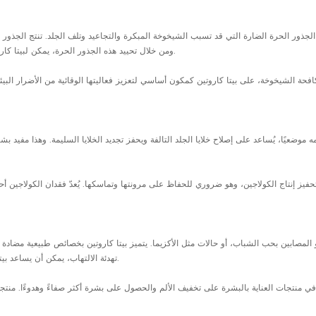
الجذور الحرة الضارة التي قد تسبب الشيخوخة المبكرة والتجاعيد وتلف الجلد. تنتج الجذور 
ومن خلال تحييد هذه الجذور الحرة، يمكن لبيتا كاروتين أن يقلل الإجهاد التأكسدي ويحمي البشرة من علامات الشيخوخة المبكرة.
حة الشيخوخة، على بيتا كاروتين كمكون أساسي لتعزيز فعاليتها الوقائية من الأضرار البيئي
 موضعيًا، يُساعد على إصلاح خلايا الجلد التالفة ويحفز تجديد الخلايا السليمة. وهذا مف
حفيز إنتاج الكولاجين، وهو ضروري للحفاظ على مرونتها وتماسكها. يُعدّ فقدان الكولاجين أحد
صابين بحب الشباب، أو حالات مثل الأكزيما. يتميز بيتا كاروتين بخصائص طبيعية مضادة للا
تهدئة الالتهاب، يمكن أن يساعد بيتا كاروتين في تقليل ظهور البقع، وندبات حب الشباب، وتهيج الجلد بشكل عام.
ي منتجات العناية بالبشرة على تخفيف الألم والحصول على بشرة أكثر صفاءً وهدوءًا. منتجا