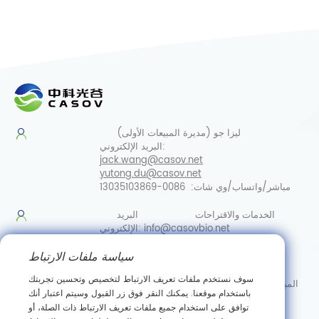
ليزا جو (مديرة المبيعات الأولى)
البريد الإلكتروني:
jack.wang@casov.net
yutong.du@casov.net
مباشر/واتساب/وي شات:
0086-13035103869
الخدمات والاقتراحات
البريد
info@casovbio.net
الإلكتروني:
مباشر/واتساب/وي
سياسة ملفات الارتباط
شات:
0086-13035103869
سوف نستخدم ملفات تعريف الارتباط لتخصيص وتحسين تجربتك
المبنى التجريبي، القاعدة الصناعية للمطياف المغناطيسي النووي، رقم
باستخدام موقعنا. يمكنك النقر فوق زر القبول وسيتم اعتبار أنك
128، طريق قوانغجو السابع، منطقة تطوير التكنولوجيا الجديدة في
توافق على استخدام جميع ملفات تعريف الارتباط ذات الصلة، أو
إيست ليك، ووهان، الصين.