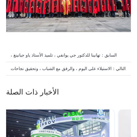
السابق：
تهانينا للدكتور جي يوانفي ، تلميذ الأستاذ ياو جيانينغ ،
رئيس مجلس إدارة كاسوف ومشرف الدكتوراه ، على الفوز بـ
التالي：
الاستيلاء على اليوم ، والرفق مع الشباب ، وتحقيق نجاحات
"جائزة Cabio الدراسية".
جديدة في عام 2020
الأخبار ذات الصلة