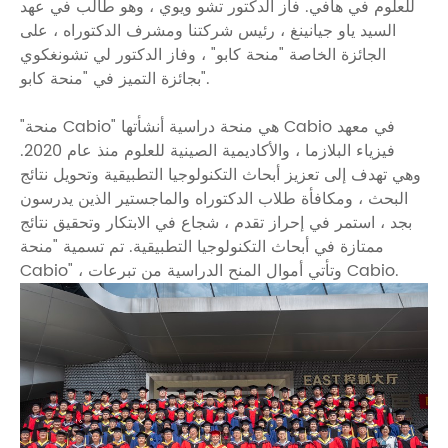
للعلوم في هافي. فاز الدكتور تشو ويوي ، وهو طالب في عهد
السيد ياو جيانينغ ، رئيس شركتنا ومشرف الدكتوراه ، على
الجائزة الخاصة "منحة كابو" ، وفاز الدكتور لي تشونغكوي
بجائزة التميز في "منحة كابو".
"منحة Cabio" هي منحة دراسية أنشأتها Cabio في معهد
فيزياء البلازما ، والأكاديمية الصينية للعلوم منذ عام 2020.
وهي تهدف إلى تعزيز أبحاث التكنولوجيا التطبيقية وتحويل نتائج
البحث ، ومكافأة طلاب الدكتوراه والماجستير الذين يدرسون
بجد ، استمر في إحراز تقدم ، شجاع في الابتكار وتحقيق نتائج
ممتازة في أبحاث التكنولوجيا التطبيقية. تم تسمية "منحة
Cabio" ، وتأتي أموال المنح الدراسية من تبرعات Cabio.